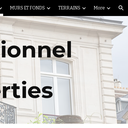
MURS ET FONDS
TERRAINS
More
ion
tionnel
rties 