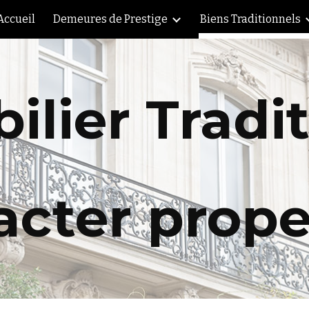
Accueil
Demeures de Prestige
Biens Traditionnels
ip to main content
Skip to navigat
lier Tradi
cter prope