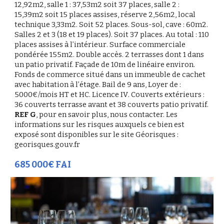
12,92m2, salle 1 : 37,53m2 soit 37 places, salle 2 :
15,39m2 soit 15 places assises, réserve 2,56m2, local
technique 3,33m2. Soit 52 places. Sous-sol, cave : 60m2.
S
alles 2 et 3
(18 et 19 places). Soit 37 places. Au total : 110
places assises à l’intérieur
.
Surface commerciale
pondérée 155m2. Double accès. 2 terrasses dont 1 dans
un patio privatif. Façade de 10m de linéaire environ.
Fonds de commerce situé dans un immeuble de cachet
avec habitation à l’étage. Bail de 9 ans, Loyer de :
5000€/mois HT et HC. Licence IV
.
Couverts extérieurs :
36 couverts terrasse avant et 38 couverts patio privatif.
REF G
, pour en savoir plus, nous contacter. Les
informations sur les risques auxquels ce bien est
exposé sont disponibles sur le site Géorisques :
georisques.gouv.fr
685 000€ FAI