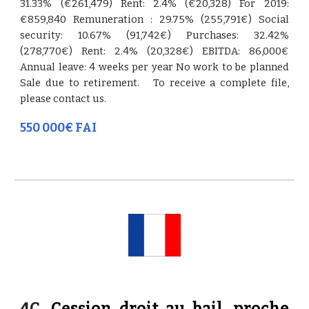
31.33% (€261,479) Rent: 2.4% (€20,328) For 2019:
€859,840 Remuneration : 29.75% (255,791€) Social
security: 10.67% (91,742€) Purchases: 32.42%
(278,770€) Rent: 2.4% (20,328€) EBITDA: 86,000€
Annual leave: 4 weeks per year No work to be planned
Sale due to retirement. To receive a complete file,
please contact us.
550 000€ FAI
4
C.
Cession droit au bail, proche