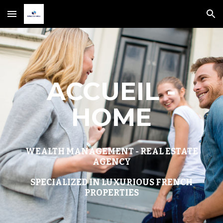
Skip to main content
Skip to navigation
ACCUEIL -
HOME
WEALTH MANAGEMENT - REAL ESTATE
AGENCY
SPECIALIZED IN LUXURIOUS FRENCH
PROPERTIES