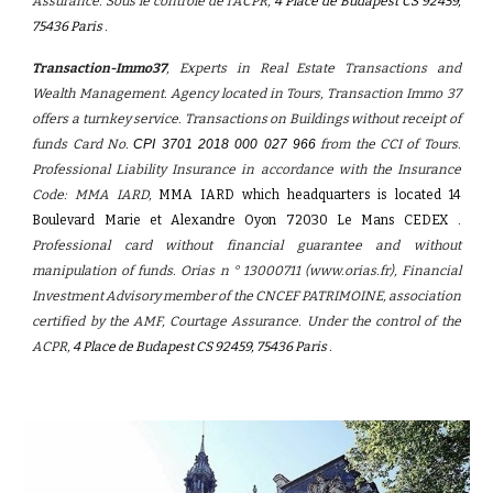
Assurance. Sous le contrôle de l'ACPR,
4 Place de Budapest CS 92459,
75436 Paris
.
Transaction-Immo37
, Experts in Real Estate Transactions and
Wealth Management. Agency located in Tours, Transaction Immo 37
offers a turnkey service. Transactions on Buildings without receipt of
funds Card No.
CPI 3701 2018 000 027 966
from the CCI of Tours.
Professional Liability Insurance in accordance with the Insurance
Code: MMA IARD,
MMA IARD
which headquarters
is l
ocated
14
Boulevard Marie et Alexandre Oyon 72030 Le Mans CEDEX
.
Professional card without financial guarantee and without
manipulation of funds. Orias n ° 13000711
(www.orias.fr),
Financial
Investment Advisory member of the CNCEF PATRIMOINE, association
certified by the AMF, Courtage Assurance. Under the control of the
ACPR,
4 Place de Budapest CS 92459, 75436 Paris
.